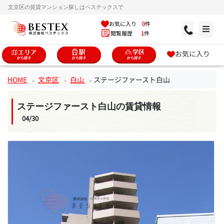
文京区の賃貸マンション探しはベステックスで
お気に入り
0
件
閲覧履歴
1
件
お気に入り
HOME
文京区
白山
ステージファースト白山
ステージファースト白山の賃貸情報
04/30