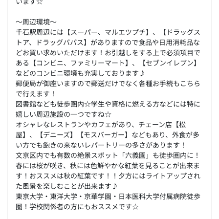
います☆
～周辺環境～
千石駅周辺には【スーパー、マルエツプチ】、【ドラッグス
トア、ドラッグパパス】がありますので食品や日用消耗品な
どお買い求めいただけます！お引越しをする上で必須項目で
ある【コンビニ、ファミリーマート】、【セブンイレブン】
などのコンビニ環境も充実しております♪
郵便局が御座いますので郵送だけでなく各種お手続もこちら
で行えます！
図書館なども徒歩圏内☆学生や資格に燃える方などには特に
嬉しい周辺施設の一つですね☆
オシャレなレストランやカフェがあり、チェーン店【松
屋】、【デニーズ】【モスバーガー】などもあり、外食が多
い方でも飽きの来ないレパートリーの多さがあります！
文京区内でも有数の絶景スポット「六義園」も徒歩圏内に！
春には桜が咲き、秋には色鮮やかな紅葉を見ることが出来ま
す！おススメは秋の紅葉です！！夕方にはライトアップされ
た風景を楽しむことが出来ます♪
東京大学・東洋大学・京華学園・日本医科大学付属病院徒歩
圏！学校関係者の方にもおススメです☆