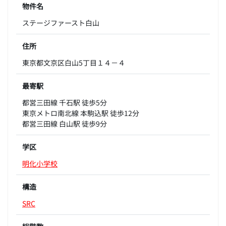
物件名
ステージファースト白山
住所
東京都文京区白山5丁目１４－４
最寄駅
都営三田線 千石駅 徒歩5分
東京メトロ南北線 本駒込駅 徒歩12分
都営三田線 白山駅 徒歩9分
学区
明化小学校
構造
SRC