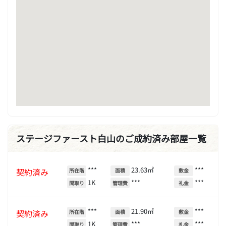
ステージファースト白山のご成約済み部屋一覧
***
23.63㎡
***
契約済み
所在階
面積
敷金
1K
***
***
間取り
管理費
礼金
***
21.90㎡
***
契約済み
所在階
面積
敷金
1K
***
***
間取り
管理費
礼金