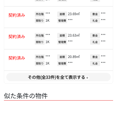
***
23.69㎡
***
契約済み
所在階
面積
敷金
1K
***
***
間取り
管理費
礼金
***
23.63㎡
***
契約済み
所在階
面積
敷金
1K
***
***
間取り
管理費
礼金
***
20.89㎡
***
契約済み
所在階
面積
敷金
1K
***
***
間取り
管理費
礼金
その他(全33件)を全て表示する
似た条件の物件