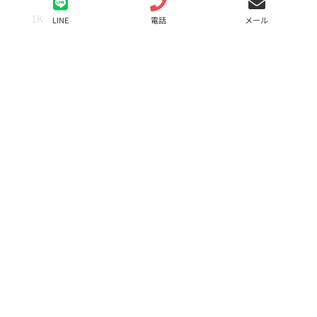
1K
LINE
電話
メール
面積
26.08㎡
階数
1階
状態
要問合せ（※）
入居
9月下旬
更新料
新賃料の1ヶ月