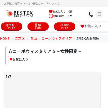
文京区の賃貸マンション探しはベステックスで
お気に入り
0
件
閲覧履歴
1
件
お気に入り
HOME
文京区
白山
コーポウィスタリア
2階1Kのお部屋
☆コーポウィスタリア☆～女性限定～
♥
お気に入り
1
/
2