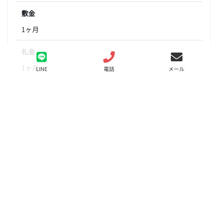
敷金
1ヶ月
礼金
1ヶ月
LINE
電話
メール
間取り
1K
面積
23.40㎡
階数
2階
状態