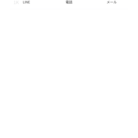
1K
LINE
電話
メール
面積
19.74㎡
階数
1階
状態
要問合せ（※）
入居
11月下旬
更新料
新賃料の１ヶ月
諸費用