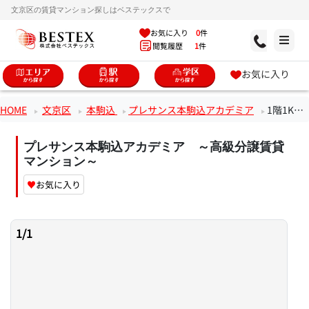
文京区の賃貸マンション探しはベステックスで
お気に入り
0
件
閲覧履歴
1
件
お気に入り
HOME
文京区
本駒込
プレサンス本駒込アカデミア
1階1Kのお部屋
プレサンス本駒込アカデミア ～高級分譲賃貸
マンション～
♥
お気に入り
1
/
1