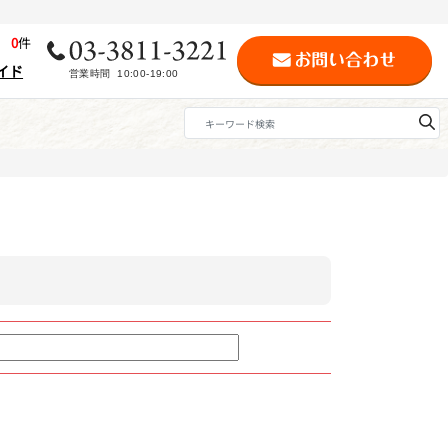
歴
0
件
イド