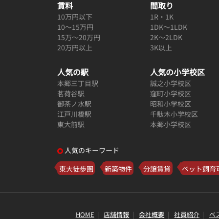
賃料
間取り
10万円以下
1R・1K
10～15万円
1DK～1LDK
15万～20万円
2K～2LDK
20万円以上
3K以上
人気の駅
人気の小学校区
本郷三丁目駅
誠之小学校区
茗荷谷駅
窪町小学校区
御茶ノ水駅
昭和小学校区
江戸川橋駅
千駄木小学校区
東大前駅
本郷小学校区
人気のキーワード
東大徒歩圏
新築物件
分譲賃貸
ペット飼育
HOME
店舗情報
会社概要
社員紹介
ベ