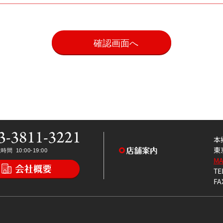
。
本
東
M
TE
FA