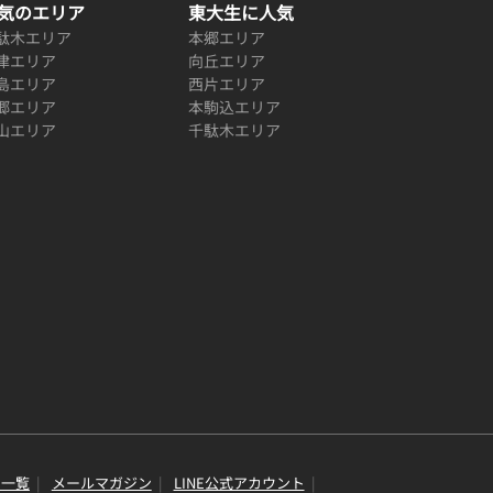
気のエリア
東大生に人気
駄木エリア
本郷エリア
津エリア
向丘エリア
島エリア
西片エリア
郷エリア
本駒込エリア
山エリア
千駄木エリア
り一覧
メールマガジン
LINE公式アカウント