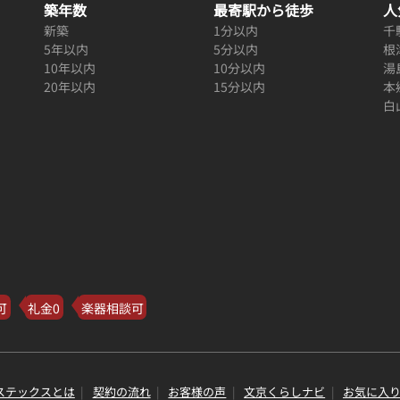
築年数
最寄駅から徒歩
人
新築
1分以内
千
5年以内
5分以内
根
10年以内
10分以内
湯
20年以内
15分以内
本
白
可
礼金0
楽器相談可
ステックスとは
契約の流れ
お客様の声
文京くらしナビ
お気に入