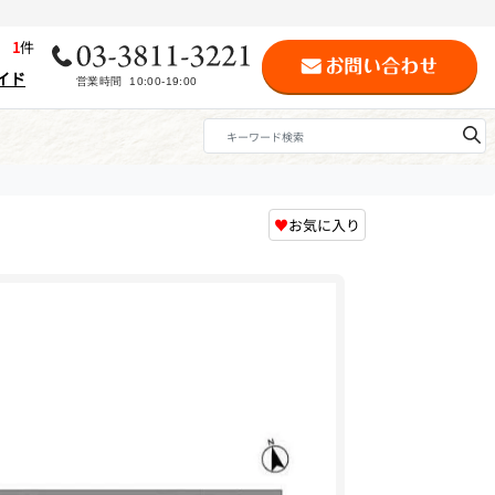
歴
1
件
イド
♥
お気に入り