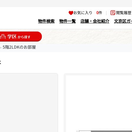
お気に入り
0
件
|
閲覧履
物件検索
物件一覧
店舗・会社紹介
文京区ガ
5階2LDKのお部屋
木