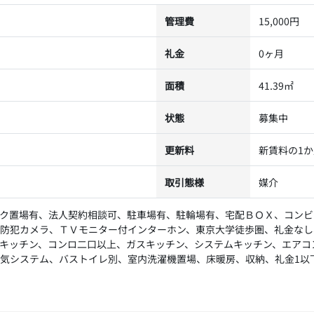
管理費
15,000円
礼金
0ヶ月
面積
41.39㎡
状態
募集中
更新料
新賃料の1
取引態様
媒介
ク置場有、法人契約相談可、駐車場有、駐輪場有、宅配ＢＯＸ、コンビ
防犯カメラ、ＴＶモニター付インターホン、東京大学徒歩圏、礼金なし
キッチン、コンロ二口以上、ガスキッチン、システムキッチン、エアコ
気システム、バストイレ別、室内洗濯機置場、床暖房、収納、礼金1以