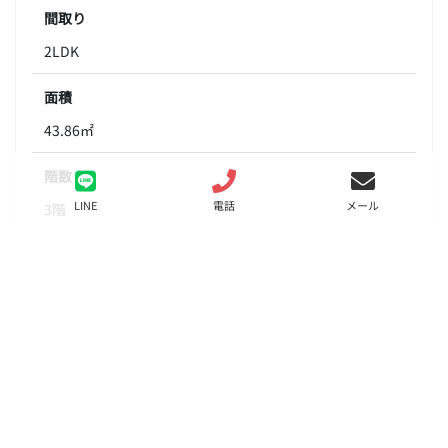
間取り
2LDK
面積
43.86㎡
階数
LINE
電話
メール
3階
状態
募集中
入居
相談
更新料
新賃料の1か月分