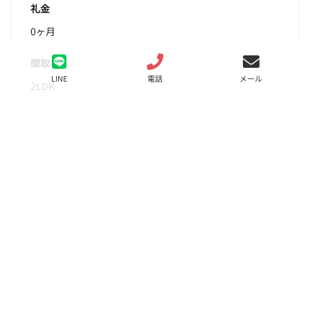
礼金
0ヶ月
間取り
LINE
電話
メール
2LDK
面積
60.00㎡
階数
4階
状態
募集中
入居
相談