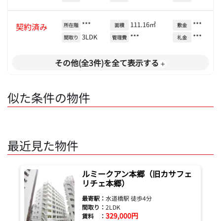
***
111.16㎡
***
契約済み
所在階
面積
敷金
3LDK
***
***
間取り
管理費
礼金
その他(全3件)を全て表示する
似た条件の物件
最近見た物件
ルミークアン本郷（旧カサフェ
リチェ本郷）
最寄駅：
水道橋駅 徒歩4分
間取り：
2LDK
329,000円
賃料 ：