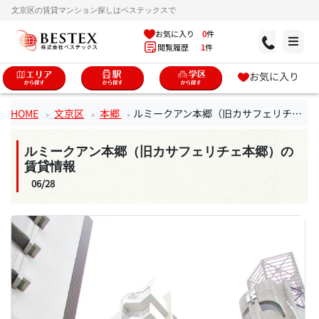
文京区の賃貸マンション探しはベステックスで
お気に入り
0
件
閲覧履歴
1
件
お気に入り
HOME
文京区
本郷
ルミークアン本郷（旧カサフェリチェ本郷）
ルミークアン本郷（旧カサフェリチェ本郷）の
賃貸情報
06/28