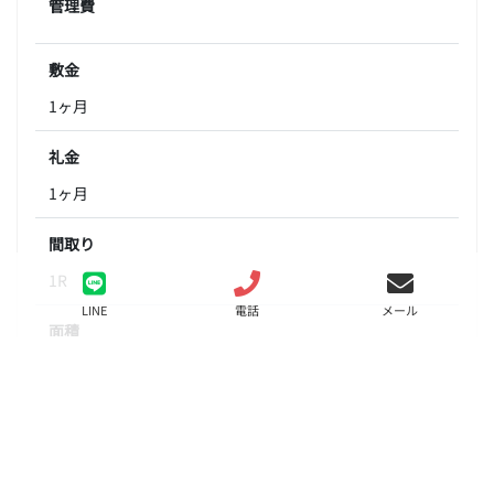
管理費
敷金
1ヶ月
礼金
1ヶ月
間取り
1R
LINE
電話
メール
面積
22.50㎡
階数
1階