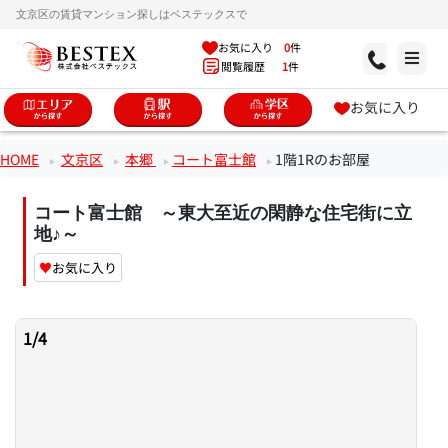
文京区の賃貸マンション探しはベステックスで
お気に入り
0
件
閲覧履歴
1
件
お気に入り
HOME
文京区
本郷
コート富士館
1階1Rのお部屋
コート富士館 ～東大至近の閑静な住宅街に立
地♪～
♥
お気に入り
1
/
4