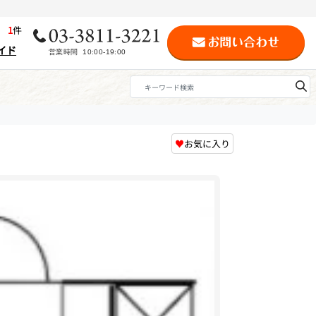
歴
1
件
イド
♥
お気に入り