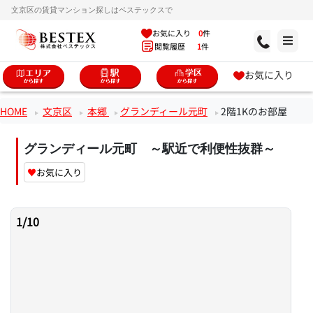
文京区の賃貸マンション探しはベステックスで
お気に入り
0
件
閲覧履歴
1
件
お気に入り
HOME
文京区
本郷
グランディール元町
2階1Kのお部屋
グランディール元町 ～駅近で利便性抜群～
♥
お気に入り
1
/
10