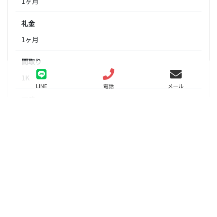
1ヶ月
礼金
1ヶ月
間取り
1K
LINE
電話
メール
面積
25.67㎡
階数
2階
状態
募集中
入居