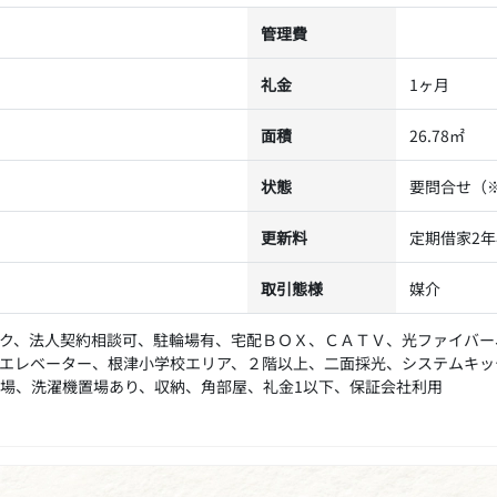
管理費
礼金
1ヶ月
面積
26.78㎡
状態
要問合せ（
更新料
定期借家2
取引態様
媒介
ク、法人契約相談可、駐輪場有、宅配ＢＯＸ、ＣＡＴＶ、光ファイバー
エレベーター、根津小学校エリア、２階以上、二面採光、システムキッ
場、洗濯機置場あり、収納、角部屋、礼金1以下、保証会社利用