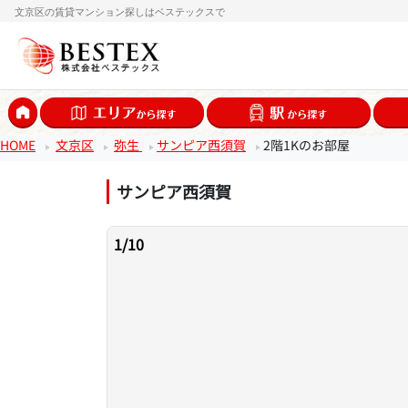
文京区の賃貸マンション探しはベステックスで
HOME
文京区
弥生
サンピア西須賀
2階1Kのお部屋
サンピア西須賀
1
/
10