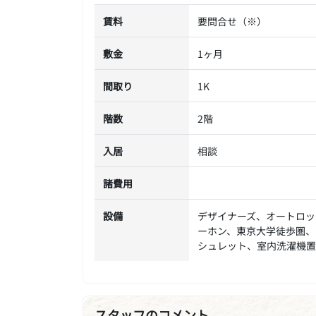
賃料
要問合せ（※）
敷金
1ヶ月
間取り
1K
階数
2階
入居
相談
諸費用
設備
デザイナーズ、オートロッ
ーホン、東京大学徒歩圏、
シュレット、室内洗濯機置
スタッフのコメント