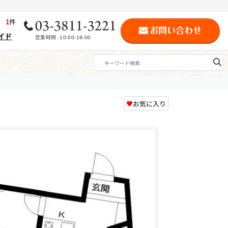
歴
1
件
イド
♥
お気に入り