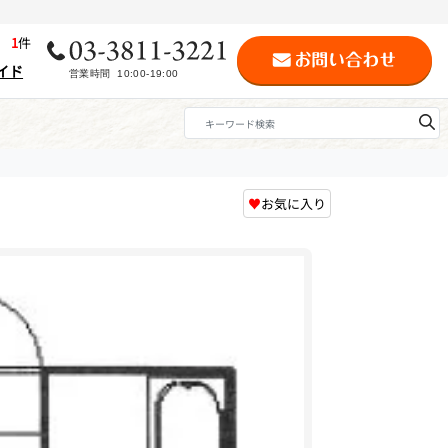
歴
1
件
イド
♥
お気に入り