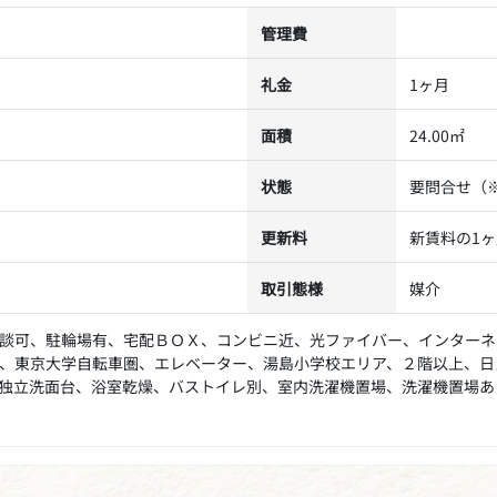
管理費
礼金
1ヶ月
面積
24.00㎡
状態
要問合せ（
更新料
新賃料の1
取引態様
媒介
談可、駐輪場有、宅配ＢＯＸ、コンビニ近、光ファイバー、インターネ
、東京大学自転車圏、エレベーター、湯島小学校エリア、２階以上、日
独立洗面台、浴室乾燥、バストイレ別、室内洗濯機置場、洗濯機置場あ