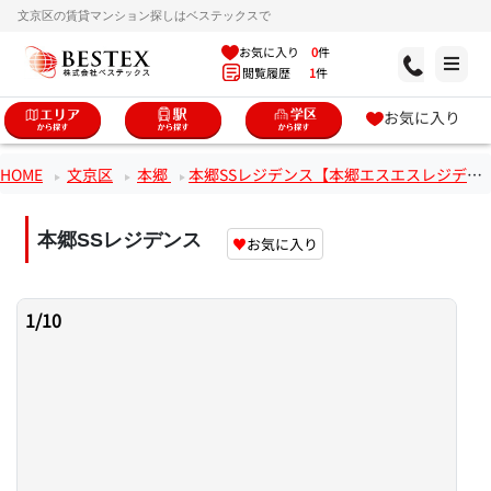
文京区の賃貸マンション探しはベステックスで
お気に入り
0
件
閲覧履歴
1
件
お気に入り
HOME
文京区
本郷
本郷SSレジデンス【本郷エスエスレジデンス】
本郷SSレジデンス
♥
お気に入り
1
/
10