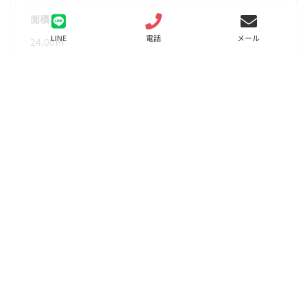
面積
LINE
電話
メール
24.00㎡
階数
6階
状態
要問合せ（※）
入居
相談
更新料
新賃料の1ヶ月分
諸費用