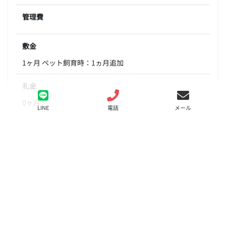
管理費
敷金
1ヶ月 ペット飼育時：1ヵ月追加
礼金
0ヶ月
LINE
電話
メール
間取り
1LDK
面積
25.31㎡
階数
3階