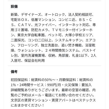
設備
新築、デザイナーズ、オートロック、法人契約相談可、
宅配ＢＯＸ、低層マンション、コンビニ近、ＢＳ・Ｃ
Ｓ、ＣＡＴＶ、光ファイバー、インターネット対応、専
用ゴミ置場、防犯カメラ、ＴＶモニター付インターホ
ン、東京大学自転車圏、ペット可、大塚小学校エリア、
二面採光、コンロ二口以上、システムキッチン、エアコ
ン、フローリング、独立洗面台、追い焚き機能、浴室乾
燥、ウォシュレット、２４時間換気システム、バストイ
レ別、室内洗濯機置場、収納、角部屋、礼金1以下、2人
入居可、保証会社利用
備考
初回保証料：総賃料の50％～・月額保証料：総賃料の
1％・24時間サービス：990円/月・火災保険：要加入
詳細閲覧ありがとうございます。最新の空室の確認、内
覧のご予約はメール・電話にてお問い合わせください。
文京区の賃貸マンション・賃貸アパートはベステックス
におまかせください！