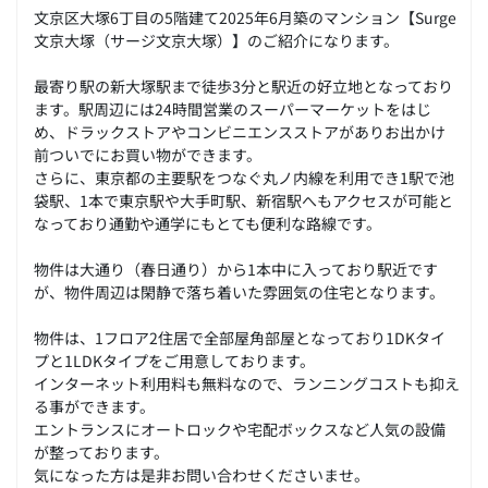
文京区大塚6丁目の5階建て2025年6月築のマンション【Surge
文京大塚（サージ文京大塚）】のご紹介になります。
最寄り駅の新大塚駅まで徒歩3分と駅近の好立地となっており
ます。駅周辺には24時間営業のスーパーマーケットをはじ
め、ドラックストアやコンビニエンスストアがありお出かけ
前ついでにお買い物ができます。
さらに、東京都の主要駅をつなぐ丸ノ内線を利用でき1駅で池
袋駅、1本で東京駅や大手町駅、新宿駅へもアクセスが可能と
なっており通勤や通学にもとても便利な路線です。
物件は大通り（春日通り）から1本中に入っており駅近です
が、物件周辺は閑静で落ち着いた雰囲気の住宅となります。
物件は、1フロア2住居で全部屋角部屋となっており1DKタイ
プと1LDKタイプをご用意しております。
インターネット利用料も無料なので、ランニングコストも抑え
る事ができます。
エントランスにオートロックや宅配ボックスなど人気の設備
が整っております。
気になった方は是非お問い合わせくださいませ。