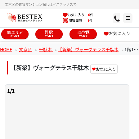
文京区の賃貸マンション探しはベステックスで
お気に入り
0
件
閲覧履歴
1
件
お気に入り
HOME
文京区
千駄木
【新築】ヴォーグテラス千駄木
1階1LDKのお部屋
【新築】ヴォーグテラス千駄木
♥
お気に入り
1
/
1