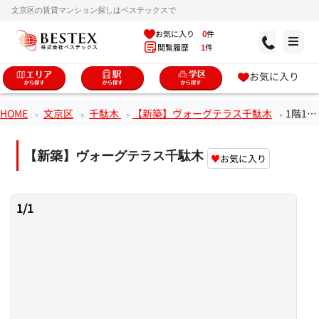
文京区の賃貸マンション探しはベステックスで
お気に入り
0
件
閲覧履歴
1
件
お気に入り
HOME
文京区
千駄木
【新築】ヴォーグテラス千駄木
1階1LDKのお部屋
【新築】ヴォーグテラス千駄木
♥
お気に入り
1
/
1