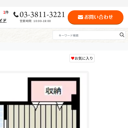
歴
1
件
イド
♥
お気に入り