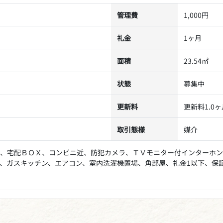
管理費
1,000円
礼金
1ヶ月
面積
23.54㎡
状態
募集中
更新料
更新料1.0
取引態様
媒介
、宅配ＢＯＸ、コンビニ近、防犯カメラ、ＴＶモニター付インターホン
、ガスキッチン、エアコン、室内洗濯機置場、角部屋、礼金1以下、保