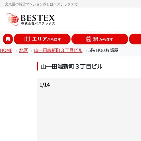
文京区の賃貸マンション探しはベステックスで
HOME
北区
山一田端新町３丁目ビル
5階1Kのお部屋
山一田端新町３丁目ビル
1
/
14