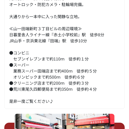
オートロック・防犯カメラ・駐輪場完備。
大通りから一本中に入った閑静な立地。
≪山一田端新町３丁目ビルの周辺環境≫
日暮里舎人ライナー線『赤土小学校前』駅 徒歩8分
JR山手・京浜東北線『田端』駅 徒歩10分
●コンビニ
セブンイレブンまで約110ｍ 徒歩約１分
●スーパー
業務スーパー田端店まで約400ｍ 徒歩約５分
オリンピックまで約500ｍ 徒歩約６分
●クリーニング店まで約200ｍ 徒歩約３分
●荒川東尾久四郵便局まで約350ｍ 徒歩約４分
是非一度ご覧ください♪