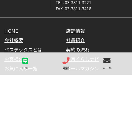
TEL. 03-3811-3221
FAX. 03-3811-3418
HOME
店舗情報
会社概要
社員紹介
ベステックスとは
契約の流れ
お客様の声
文京くらしナビ
お気に入り一覧
メールマガジン
LINE
電話
メール
LINE公式アカウント
お問い合わせ
プライバシーポリシー
サイトマップ
金融商品の販売に関して
採用情報
仲介業者様用【内見申請】
【物件掲載申請】
(C) BESTEX Co. ALL RIGHTS RESERVED.