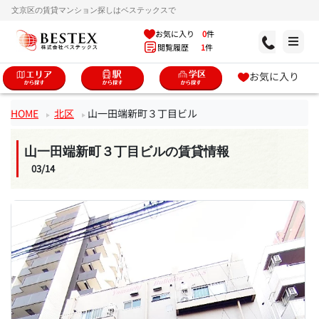
文京区の賃貸マンション探しはベステックスで
お気に入り
0
件
閲覧履歴
1
件
お気に入り
HOME
北区
山一田端新町３丁目ビル
山一田端新町３丁目ビルの賃貸情報
03/14