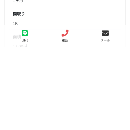
1ヶ月
間取り
1K
面積
LINE
電話
メール
17.00㎡
階数
5階
状態
要問合せ（※）
入居
相談
更新料