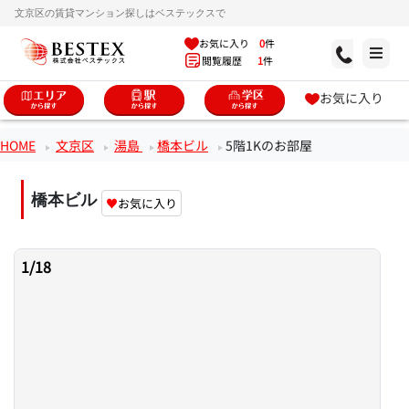
文京区の賃貸マンション探しはベステックスで
お気に入り
0
件
閲覧履歴
1
件
お気に入り
HOME
文京区
湯島
橋本ビル
5階1Kのお部屋
橋本ビル
♥
お気に入り
1
/
18