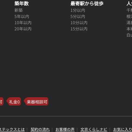
築年数
最寄駅から徒歩
人
新築
1分以内
千
5年以内
5分以内
根
10年以内
10分以内
湯
20年以内
15分以内
本
白
可
礼金0
楽器相談可
ステックスとは
契約の流れ
お客様の声
文京くらしナビ
お気に入