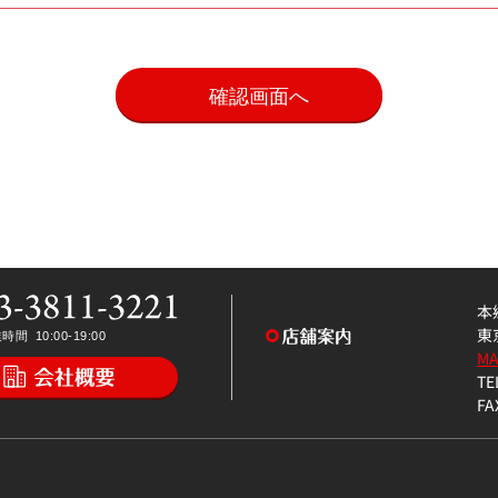
。
本
東
M
TE
FA