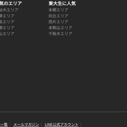
気のエリア
東大生に人気
駄木エリア
本郷エリア
津エリア
向丘エリア
島エリア
西片エリア
郷エリア
本駒込エリア
山エリア
千駄木エリア
り一覧
メールマガジン
LINE公式アカウント