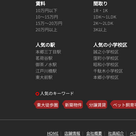
賃料
間取り
10万円以下
1R・1K
10～15万円
1DK～1LDK
15万～20万円
2K～2LDK
20万円以上
3K以上
人気の駅
人気の小学校区
本郷三丁目駅
誠之小学校区
茗荷谷駅
窪町小学校区
御茶ノ水駅
昭和小学校区
江戸川橋駅
千駄木小学校区
東大前駅
本郷小学校区
人気のキーワード
東大徒歩圏
新築物件
分譲賃貸
ペット飼育
HOME
店舗情報
会社概要
社員紹介
ベ