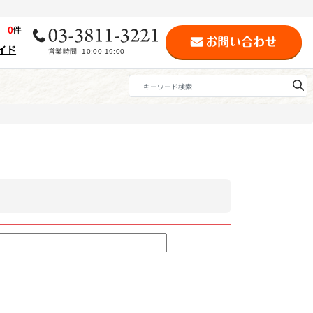
歴
0
件
イド