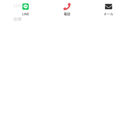
1DK
LINE
電話
メール
面積
26.00㎡
階数
5階
状態
募集中
入居
相談
更新料
新賃料の1ヵ月分