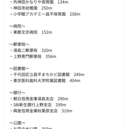
・外神田かなりや保育園 134m
・神田寺幼稚園 250m
・小学館アカデミー昌平保育園 258m
～病院～
・東都文京病院 152m
～郵便局～
・湯島二郵便局 320m
・上野黒門郵便局 356m
～図書館～
・千代田区立昌平まちかど図書館 249m
・東京医科歯科大学附属図書館 404m
～銀行～
・朝日信用金庫湯島支店 290m
・SBI新生銀行上野支店 299m
・興産信用金庫秋葉原支店 319m
～公園～
・お茶の水公園 383m