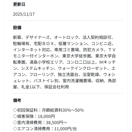
更新日
2025/11/17
設備
新築、デザイナーズ、オートロック、法人契約相談可、
駐輪場有、宅配ＢＯＸ、低層マンション、コンビニ近、
インターネット対応、専用ゴミ置場、防犯カメラ、ＴＶ
モニター付インターホン、東京大学徒歩圏、東京大学自
転車圏、湯島小学校エリア、コンロ二口以上、IHキッチ
ン、システムキッチン、ウォークインクローゼット、エ
アコン、フローリング、独立洗面台、浴室乾燥、ウォシ
ュレット、バストイレ別、室内洗濯機置場、収納、角部
屋、礼金1以下、保証会社利用
備考
◇初回保証料：月額総賃料30%～50％
◇損害保険：18,000円
◇室内清掃費用：38,500円～
◇エアコン清掃費用：11,000円/台