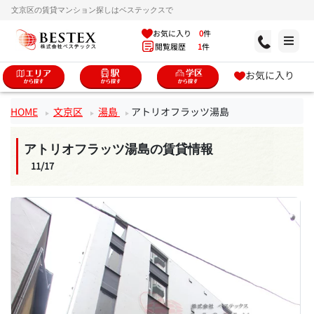
文京区の賃貸マンション探しはベステックスで
お気に入り
0
件
閲覧履歴
1
件
お気に入り
HOME
文京区
湯島
アトリオフラッツ湯島
アトリオフラッツ湯島の賃貸情報
11/17