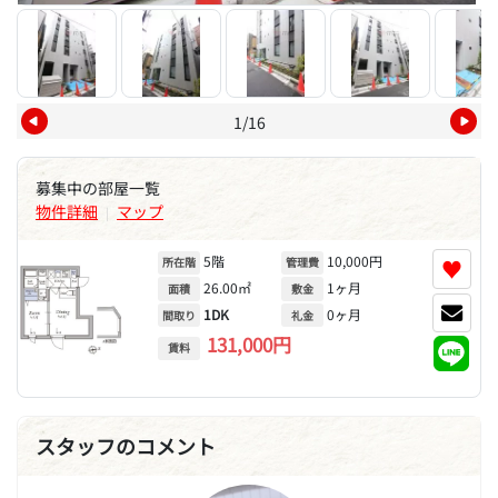
1/16
募集中の部屋一覧
物件詳細
マップ
|
5階
10,000円
♥
所在階
管理費
26.00㎡
1ヶ月
面積
敷金
1DK
0ヶ月
間取り
礼金
131,000円
賃料
スタッフのコメント