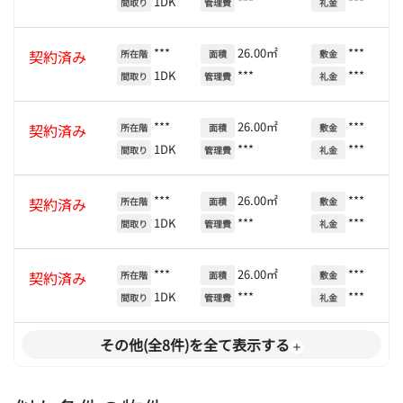
1DK
***
***
間取り
管理費
礼金
***
26.00㎡
***
契約済み
所在階
面積
敷金
1DK
***
***
間取り
管理費
礼金
***
26.00㎡
***
契約済み
所在階
面積
敷金
1DK
***
***
間取り
管理費
礼金
***
26.00㎡
***
契約済み
所在階
面積
敷金
1DK
***
***
間取り
管理費
礼金
***
26.00㎡
***
契約済み
所在階
面積
敷金
1DK
***
***
間取り
管理費
礼金
その他(全8件)を全て表示する