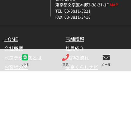
東京都文京区本郷2-38-21-1F
MAP
TEL. 03-3811-3221
FAX. 03-3811-3418
HOME
店舗情報
会社概要
社員紹介
ベステックスとは
契約の流れ
LINE
電話
メール
お客様の声
文京くらしナビ
お気に入り一覧
メールマガジン
LINE公式アカウント
お問い合わせ
プライバシーポリシー
サイトマップ
金融商品の販売に関して
採用情報
仲介業者様用【内見申請】
【物件掲載申請】