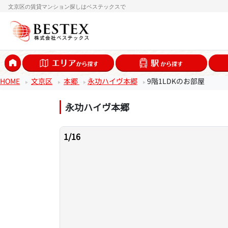
文京区の賃貸マンション探しはベステックスで
HOME
文京区
本郷
永功ハイヴ本郷
9階1LDKのお部屋
永功ハイヴ本郷
1
/
16