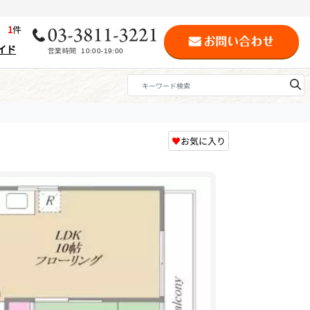
歴
1
件
イド
♥
お気に入り