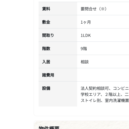
賃料
要問合せ（※）
敷金
1ヶ月
間取り
1LDK
階数
9階
入居
相談
諸費用
設備
法人契約相談可、コンビニ
学校エリア、２階以上、二
ストイレ別、室内洗濯機置
物件概要