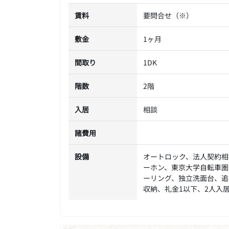
賃料
要問合せ（※）
敷金
1ヶ月
間取り
1DK
階数
2階
入居
相談
諸費用
設備
オートロック、法人契約相
ーホン、東京大学自転車圏
ーリング、独立洗面台、追
収納、礼金1以下、2人入