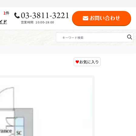
歴
1
件
イド
♥
お気に入り