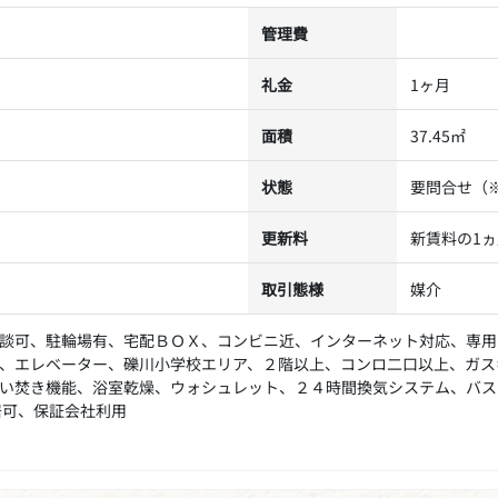
管理費
礼金
1ヶ月
面積
37.45㎡
状態
要問合せ（
更新料
新賃料の1
取引態様
媒介
談可、駐輪場有、宅配ＢＯＸ、コンビニ近、インターネット対応、専用
、エレベーター、礫川小学校エリア、２階以上、コンロ二口以上、ガス
い焚き機能、浴室乾燥、ウォシュレット、２４時間換気システム、バス
居可、保証会社利用