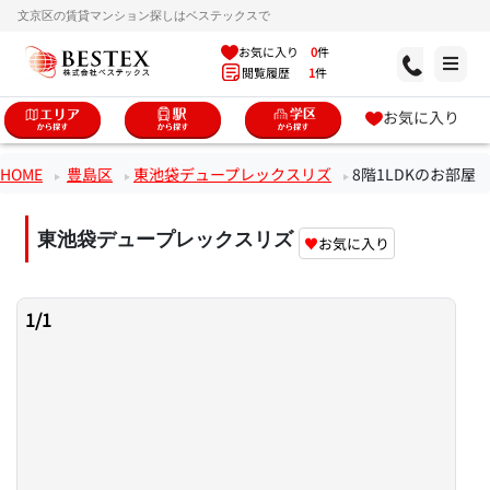
文京区の賃貸マンション探しはベステックスで
お気に入り
0
件
閲覧履歴
1
件
お気に入り
HOME
豊島区
東池袋デュープレックスリズ
8階1LDKのお部屋
東池袋デュープレックスリズ
♥
お気に入り
1
/
1