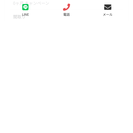
0ヶ月 キャンペーン
LINE
電話
メール
間取り
1LDK
面積
31.47㎡
階数
8階
状態
要問合せ（※）
入居
即時