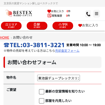
文京区の賃貸マンション探しはベステックスで
お気に入り
0
件
閲覧履歴
0
件
お気に入り
HOME
お問い合わせ
※物件の売却を考えている方はこちら
売却査定フォーム
お問い合わせフォーム
物件名
ご要望
最新の空室情報を知りたい
部屋を内見したい