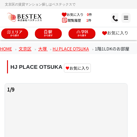
文京区の賃貸マンション探しはベステックスで
お気に入り
0
件
閲覧履歴
1
件
お気に入り
HOME
文京区
大塚
HJ PLACE OTSUKA
1階1LDKのお部屋
HJ PLACE OTSUKA
♥
お気に入り
1
/
9