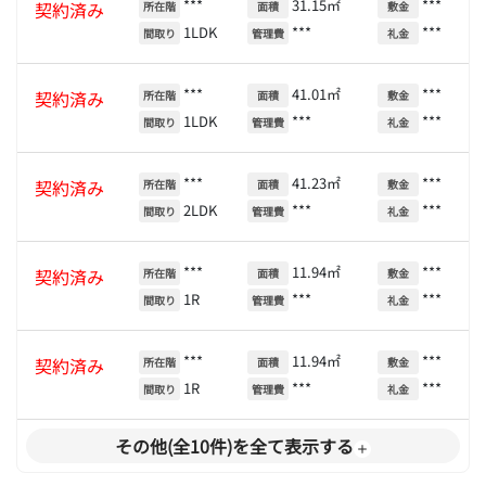
***
31.15㎡
***
契約済み
所在階
面積
敷金
1LDK
***
***
間取り
管理費
礼金
***
41.01㎡
***
契約済み
所在階
面積
敷金
1LDK
***
***
間取り
管理費
礼金
***
41.23㎡
***
契約済み
所在階
面積
敷金
2LDK
***
***
間取り
管理費
礼金
***
11.94㎡
***
契約済み
所在階
面積
敷金
1R
***
***
間取り
管理費
礼金
***
11.94㎡
***
契約済み
所在階
面積
敷金
1R
***
***
間取り
管理費
礼金
その他(全10件)を全て表示する