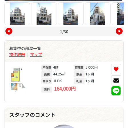
1/30
募集中の部屋一覧
物件詳細
マップ
|
4階
5,000円
♥
所在階
管理費
44.25㎡
1ヶ月
面積
敷金
1LDK
1ヶ月
間取り
礼金
164,000円
賃料
スタッフのコメント