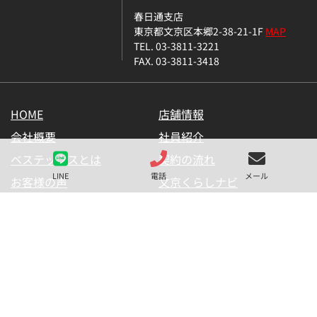
春日通支店
東京都文京区本郷2-38-21-1F
MAP
TEL. 03-3811-3221
FAX. 03-3811-3418
HOME
店舗情報
会社概要
社員紹介
ベステックスとは
契約の流れ
LINE
電話
メール
お客様の声
文京くらしナビ
お気に入り一覧
メールマガジン
LINE公式アカウント
お問い合わせ
プライバシーポリシー
サイトマップ
金融商品の販売に関して
採用情報
仲介業者様用【内見申請】
【物件掲載申請】