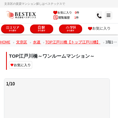
文京区の賃貸マンション探しはベステックスで
お気に入り
0
件
閲覧履歴
1
件
お気に入り
HOME
文京区
水道
TOP江戸川橋【トップ江戸川橋】
3階1Rのお部屋
TOP江戸川橋～ワンルームマンション～
♥
お気に入り
1
/
10