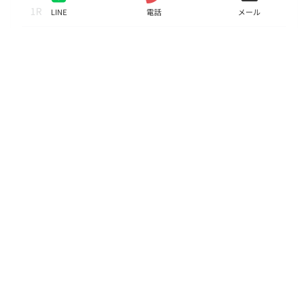
1R
LINE
電話
メール
面積
15.41㎡
階数
3階
状態
募集中
入居
要相談
更新料
新賃料の1ヶ月分