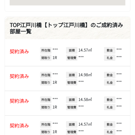
TOP江戸川橋【トップ江戸川橋】のご成約済み
部屋一覧
***
14.57㎡
***
契約済み
所在階
面積
敷金
1R
***
***
間取り
管理費
礼金
***
14.98㎡
***
契約済み
所在階
面積
敷金
1R
***
***
間取り
管理費
礼金
***
14.58㎡
***
契約済み
所在階
面積
敷金
1R
***
***
間取り
管理費
礼金
***
14.57㎡
***
契約済み
所在階
面積
敷金
1R
***
***
間取り
管理費
礼金