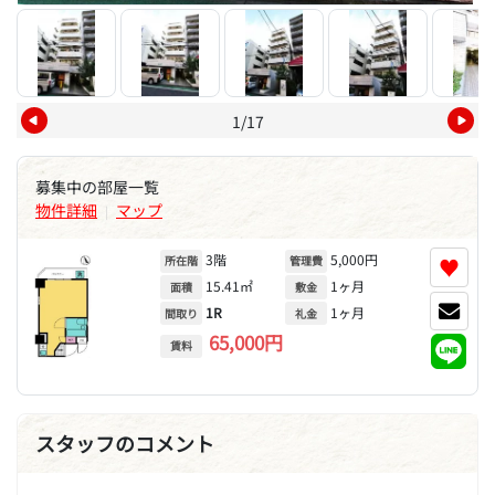
1/17
募集中の部屋一覧
物件詳細
マップ
|
3階
5,000円
♥
所在階
管理費
15.41㎡
1ヶ月
面積
敷金
1R
1ヶ月
間取り
礼金
65,000円
賃料
スタッフのコメント