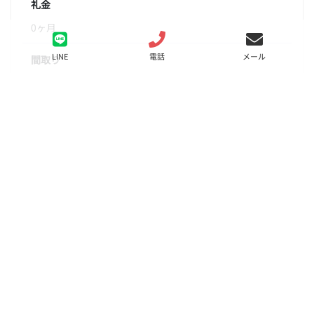
礼金
0ヶ月
LINE
電話
メール
間取り
1K
面積
21.45㎡
階数
2階
状態
要問合せ（※）
入居
相談