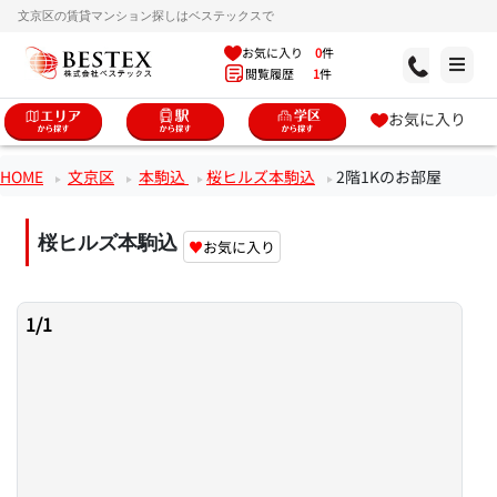
文京区の賃貸マンション探しはベステックスで
お気に入り
0
件
閲覧履歴
1
件
お気に入り
HOME
文京区
本駒込
桜ヒルズ本駒込
2階1Kのお部屋
桜ヒルズ本駒込
♥
お気に入り
1
/
1