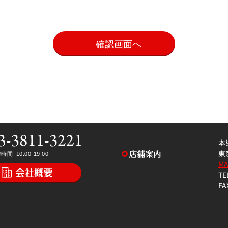
。
本
東
M
TE
FA