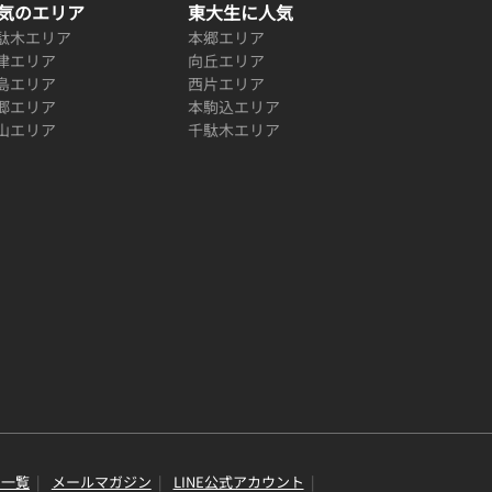
気のエリア
東大生に人気
駄木エリア
本郷エリア
津エリア
向丘エリア
島エリア
西片エリア
郷エリア
本駒込エリア
山エリア
千駄木エリア
り一覧
メールマガジン
LINE公式アカウント