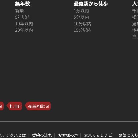
築年数
最寄駅から徒歩
人
新築
1分以内
千
5年以内
5分以内
根
10年以内
10分以内
湯
20年以内
15分以内
本
白
可
礼金0
楽器相談可
ステックスとは
契約の流れ
お客様の声
文京くらしナビ
お気に入