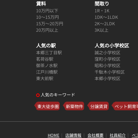
賃料
間取り
10万円以下
1R・1K
10～15万円
1DK～1LDK
15万～20万円
2K～2LDK
20万円以上
3K以上
人気の駅
人気の小学校区
本郷三丁目駅
誠之小学校区
茗荷谷駅
窪町小学校区
御茶ノ水駅
昭和小学校区
江戸川橋駅
千駄木小学校区
東大前駅
本郷小学校区
人気のキーワード
東大徒歩圏
新築物件
分譲賃貸
ペット飼育
HOME
店舗情報
会社概要
社員紹介
ベ