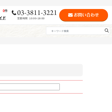
歴
0
件
イド