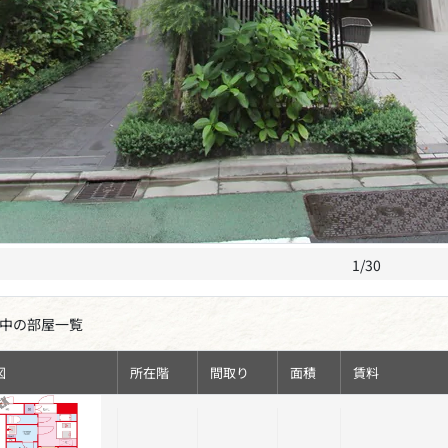
1/30
中の部屋一覧
図
所在階
間取り
面積
賃料