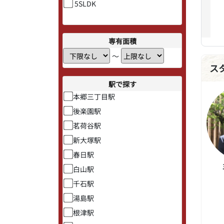
5SLDK
専有面積
〜
ス
駅で探す
本郷三丁目駅
後楽園駅
茗荷谷駅
新大塚駅
春日駅
白山駅
千石駅
湯島駅
根津駅