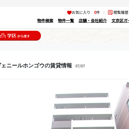
お気に入り
0
件
|
閲覧履
物件検索
物件一覧
店舗・会社紹介
文京区ガ
ヴェニールホンゴウの賃貸情報
07/07