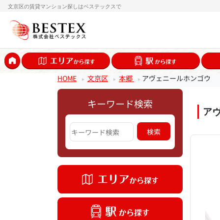
文京区の賃貸マンション探しはベステックスで
HOME
文京区
本郷
アヴェニールホンゴウ
キーワード検索
ア