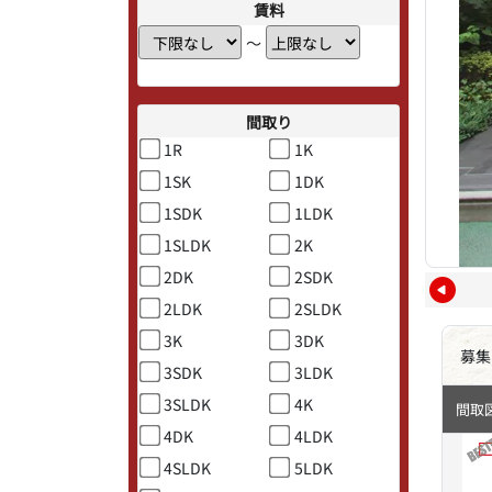
賃料
〜
間取り
1R
1K
1SK
1DK
1SDK
1LDK
1SLDK
2K
2DK
2SDK
2LDK
2SLDK
3K
3DK
募集
3SDK
3LDK
3SLDK
4K
間取
4DK
4LDK
4SLDK
5LDK