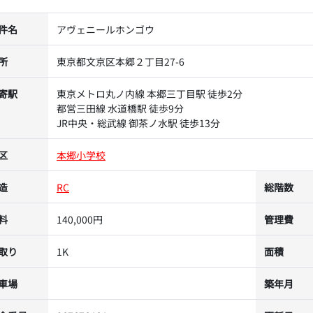
件名
アヴェニールホンゴウ
所
東京都文京区本郷２丁目27-6
寄駅
東京メトロ丸ノ内線 本郷三丁目駅 徒歩2分
都営三田線 水道橋駅 徒歩9分
JR中央・総武線 御茶ノ水駅 徒歩13分
区
本郷小学校
造
RC
総階数
料
140,000円
管理費
取り
1K
面積
車場
築年月