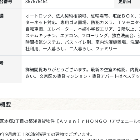
合番号
867676464
更新日
備
オートロック、法人契約相談可、駐輪場有、宅配ＢＯＸ、
ターネット対応、専用ゴミ置場、防犯カメラ、ＴＶモニタ
自転車圏、エレベーター、本郷小学校エリア、２階以上、
ステムキッチン、エアコン、フローリング、独立洗面台、
時間換気システム、バストイレ別、室内洗濯機置場、洗濯
社利用、一人暮らし、二人暮らし、ファミリー
考
詳細閲覧ありがとうございます。最新の空室の確認、内覧
さい。 文京区の賃貸マンション・賃貸アパートはベステ
概要
区本郷2丁目の築浅賃貸物件【ＡｖｅｎｉｒＨＯＮＧＯ（アヴェニール
20年9月竣工！RC造9階建ての建物でございます。