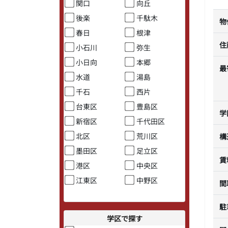
関口
向丘
後楽
千駄木
物
春日
根津
住
小石川
弥生
小日向
本郷
最
水道
湯島
千石
西片
台東区
豊島区
学
新宿区
千代田区
北区
荒川区
構
墨田区
足立区
賃
港区
中央区
江東区
中野区
間
駐
学区で探す