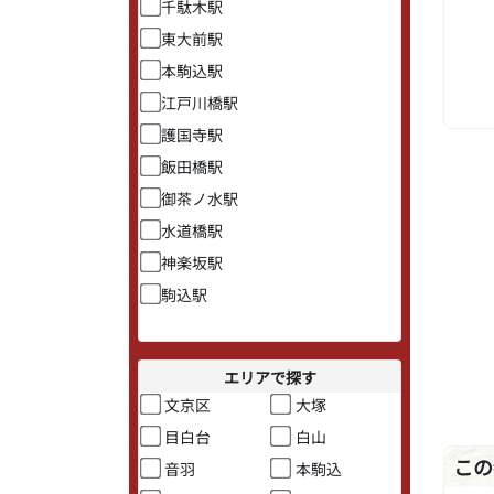
千駄木駅
東大前駅
本駒込駅
江戸川橋駅
護国寺駅
飯田橋駅
御茶ノ水駅
水道橋駅
神楽坂駅
駒込駅
エリアで探す
文京区
大塚
目白台
白山
この
音羽
本駒込