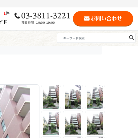
歴
1
件
イド