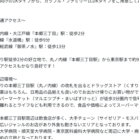
向けの1Kタイプから、カップル・ファミリー1LDKタイプをご用意して
通アクセス～
内線・大江戸線『本郷三丁目』駅：徒歩2分
線『水道橋』駅：徒歩9分
総武線『御茶ノ水』駅：徒歩13分
り駅徒歩2分の好立地で、丸ノ内線『本郷三丁目駅』から東京駅まで約9
アクセスもかなり良好です！
辺環境～
りの本郷三丁目駅（丸ノ内線）の改札を出るとドラッグストア（くすり
薬はもちろん、日用品の品揃えも良いのでお出かけ帰りにお買い物がで
パーマーケット（マルエツプチ・まいばすけっと）が徒歩3分圏内で信
離れるとライフなども利用できるので、食品や価格によってスーパーマ
本郷三丁目駅周辺は飲食店が多く、大手チェーン（サイゼリア・モスバ
広いジャンルのお店があり外食も飽きないエリアとなっております。
大学病院・順天堂大学病院・東京医科歯科大学病院など周辺に大学・病
めの立地となっております。