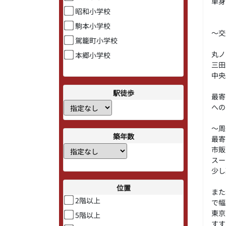
単身
昭和小学校
駒本小学校
～交
駕籠町小学校
丸ノ
本郷小学校
三田
中央
駅徒歩
最寄
への
～周
築年数
最寄
市販
スー
少し
位置
また
2階以上
で幅
東京
5階以上
すす