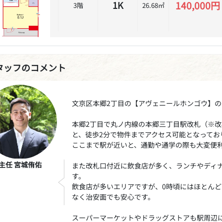
140,000円
1K
3階
26.68㎡
タッフのコメント
文京区本郷2丁目の【アヴェニールホンゴウ】
本郷2丁目で丸ノ内線の本郷三丁目駅改札（※改
と、徒歩2分で物件までアクセス可能となってお
ここまで駅が近いと、通勤や通学の際も大変便
主任 宮城侑佑
また改札口付近に飲食店が多く、ランチやディ
す。
飲食店が多いエリアですが、0時頃にはほとん
なく治安面でも安心です。
スーパーマーケットやドラッグストアも駅周辺