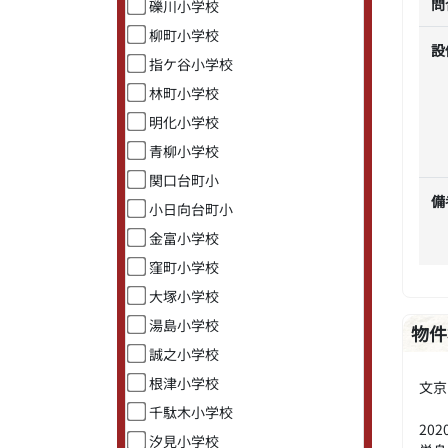
問
礫川小学校
柳町小学校
設
指ケ谷小学校
林町小学校
明化小学校
青柳小学校
関口台町小
備
小日向台町小
金富小学校
窪町小学校
大塚小学校
湯島小学校
物件
誠之小学校
根津小学校
文京
千駄木小学校
20
汐見小学校