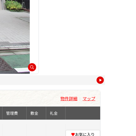
物件詳細
マップ
|
管理費
敷金
礼金
♥
お気に入り