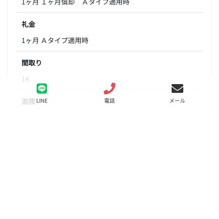
1ヶ月 １ヶ月償却 Ａタイプ適用時
礼金
1ヶ月 Ａタイプ適用時
間取り
1K
面積
LINE
電話
メール
30.03㎡
階数
9階
状態
要問合せ（※）
入居