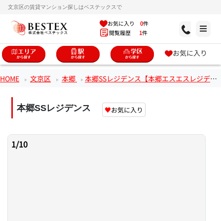
文京区の賃貸マンション探しはベステックスで
お気に入り
0
件
閲覧履歴
1
件
お気に入り
HOME
文京区
本郷
本郷SSレジデンス【本郷エスエスレジデンス】
本郷SSレジデンス
♥
お気に入り
1
/
10