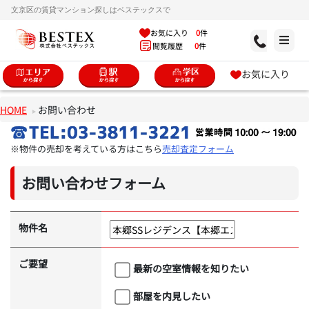
文京区の賃貸マンション探しはベステックスで
お気に入り
0
件
閲覧履歴
0
件
お気に入り
HOME
お問い合わせ
※物件の売却を考えている方はこちら
売却査定フォーム
お問い合わせフォーム
物件名
ご要望
最新の空室情報を知りたい
部屋を内見したい