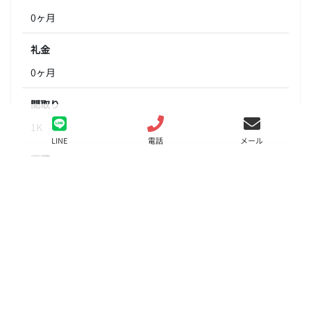
0ヶ月
礼金
0ヶ月
間取り
1K
LINE
電話
メール
面積
19.74㎡
階数
5階
状態
要問合せ（※）