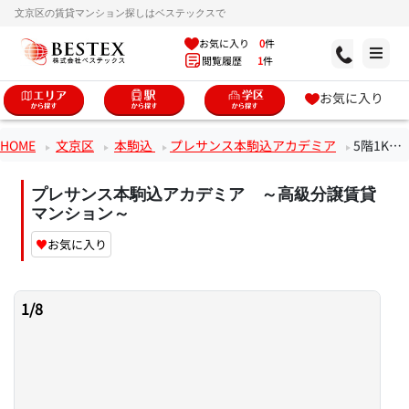
文京区の賃貸マンション探しはベステックスで
お気に入り
0
件
閲覧履歴
1
件
お気に入り
HOME
文京区
本駒込
プレサンス本駒込アカデミア
5階1Kのお部屋
プレサンス本駒込アカデミア ～高級分譲賃貸
マンション～
♥
お気に入り
1
/
8