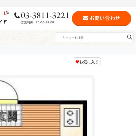
歴
1
件
イド
♥
お気に入り