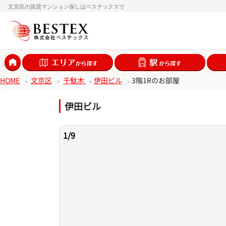
文京区の賃貸マンション探しはベステックスで
HOME
文京区
千駄木
伊田ビル
3階1Rのお部屋
伊田ビル
1
/
9