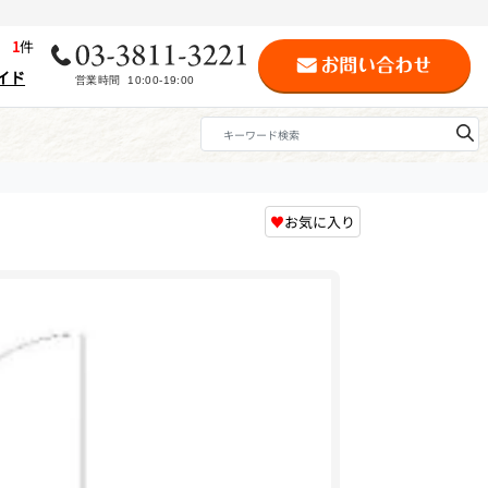
歴
1
件
イド
♥
お気に入り