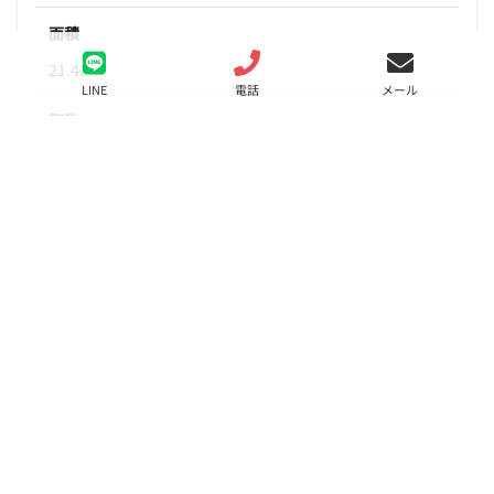
面積
21.42㎡
LINE
電話
メール
階数
3階
状態
要問合せ（※）
入居
相談
更新料
新賃料の1.0ヶ月分
諸費用