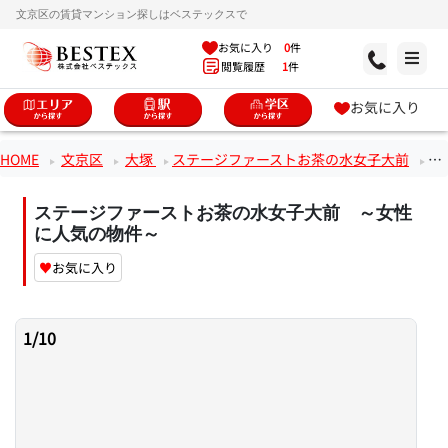
文京区の賃貸マンション探しはベステックスで
お気に入り
0
件
閲覧履歴
1
件
お気に入り
HOME
文京区
大塚
ステージファーストお茶の水女子大前
3
ステージファーストお茶の水女子大前 ～女性
に人気の物件～
♥
お気に入り
1
/
10