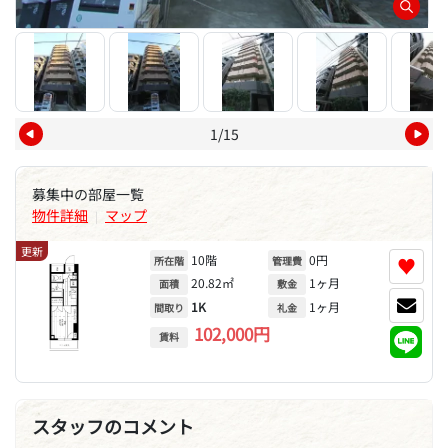
1/15
募集中の部屋一覧
物件詳細
マップ
|
更新
10階
0円
♥
所在階
管理費
20.82㎡
1ヶ月
面積
敷金
1K
1ヶ月
間取り
礼金
102,000円
賃料
スタッフのコメント