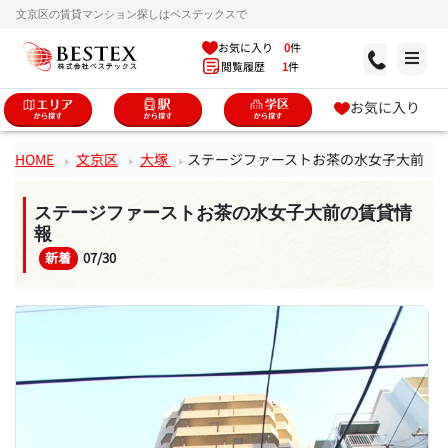
文京区の賃貸マンション探しはベステックスで
お気に入り
0
件
閲覧履歴
1
件
お気に入り
HOME
文京区
大塚
ステージファーストお茶の水女子大前
ステージファーストお茶の水女子大前の賃貸情
報
新着
07/30