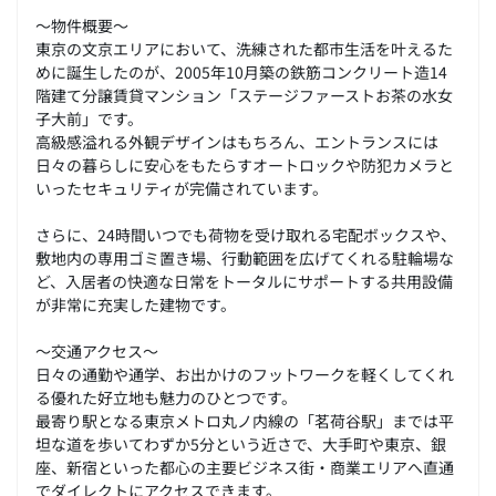
～物件概要～
東京の文京エリアにおいて、洗練された都市生活を叶えるた
めに誕生したのが、2005年10月築の鉄筋コンクリート造14
階建て分譲賃貸マンション「ステージファーストお茶の水女
子大前」です。
高級感溢れる外観デザインはもちろん、エントランスには
日々の暮らしに安心をもたらすオートロックや防犯カメラと
いったセキュリティが完備されています。
さらに、24時間いつでも荷物を受け取れる宅配ボックスや、
敷地内の専用ゴミ置き場、行動範囲を広げてくれる駐輪場な
ど、入居者の快適な日常をトータルにサポートする共用設備
が非常に充実した建物です。
～交通アクセス～
日々の通勤や通学、お出かけのフットワークを軽くしてくれ
る優れた好立地も魅力のひとつです。
最寄り駅となる東京メトロ丸ノ内線の「茗荷谷駅」までは平
坦な道を歩いてわずか5分という近さで、大手町や東京、銀
座、新宿といった都心の主要ビジネス街・商業エリアへ直通
でダイレクトにアクセスできます。