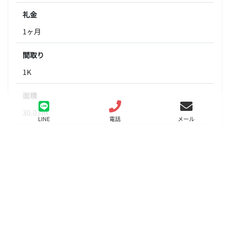
礼金
1ヶ月
間取り
1K
面積
30.03㎡
LINE
電話
メール
階数
4階
状態
要問合せ（※）
入居