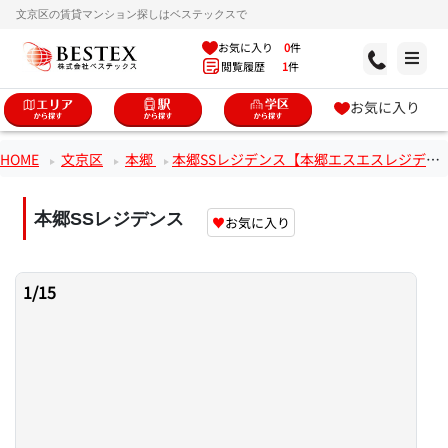
文京区の賃貸マンション探しはベステックスで
お気に入り
0
件
閲覧履歴
1
件
お気に入り
HOME
文京区
本郷
本郷SSレジデンス【本郷エスエスレジデンス】
本郷SSレジデンス
♥
お気に入り
1
/
15