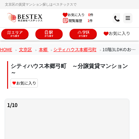
文京区の賃貸マンション探しはベステックスで
お気に入り
0
件
閲覧履歴
1
件
お気に入り
HOME
文京区
本郷
シティハウス本郷弓町
10階3LDKのお部屋
シティハウス本郷弓町 ～分譲賃貸マンション
～
♥
お気に入り
1
/
10