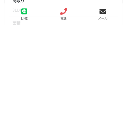
間取り
3LDK
LINE
電話
メール
面積
74.97㎡
階数
10階
状態
募集中
入居
相談
更新料
新賃料の1ヶ月分