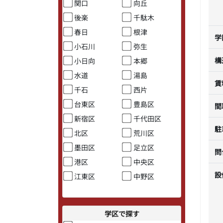
関口
向丘
後楽
千駄木
春日
根津
学
小石川
弥生
構
小日向
本郷
水道
湯島
賃
千石
西片
台東区
豊島区
間
新宿区
千代田区
駐
北区
荒川区
墨田区
足立区
問
港区
中央区
設
江東区
中野区
学区で探す