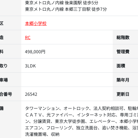
東京メトロ丸ノ内線 後楽園駅 徒歩5分
東京メトロ丸ノ内線 本郷三丁目駅 徒歩7分
区
本郷小学校
造
RC
総階数
料
498,000円
管理費
取り
3LDK
面積
車場
築年月
合番号
26542
更新日
備
タワーマンション、オートロック、法人契約相談可、駐輪
ＣＡＴＶ、光ファイバー、インターネット対応、専用ゴミ
ン、分譲賃貸、東京大学徒歩圏、エレベーター、本郷小学
エアコン、フローリング、独立洗面台、追い焚き機能、浴
洗濯機置場、収納