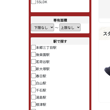
5SLDK
専有面積
〜
ス
駅で探す
本郷三丁目駅
後楽園駅
茗荷谷駅
新大塚駅
春日駅
白山駅
千石駅
湯島駅
根津駅