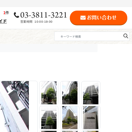
歴
1
件
イド