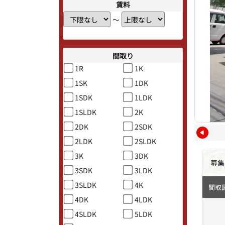
賃料
〜
間取り
1R
1K
1SK
1DK
1SDK
1LDK
1SLDK
2K
2DK
2SDK
2LDK
2SLDK
3K
3DK
募集
3SDK
3LDK
3SLDK
4K
間取
4DK
4LDK
4SLDK
5LDK