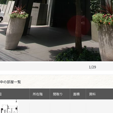
1/29
中の部屋一覧
図
所在階
間取り
面積
賃料