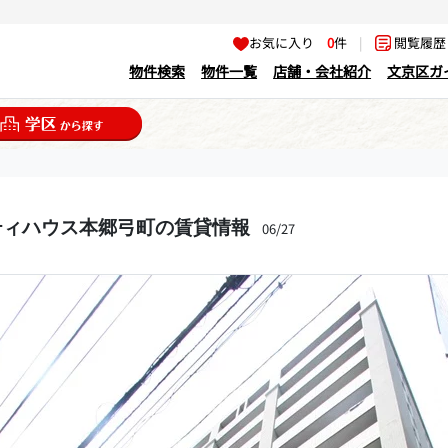
お気に入り
0
件
|
閲覧履
物件検索
物件一覧
店舗・会社紹介
文京区ガ
ティハウス本郷弓町の賃貸情報
06/27