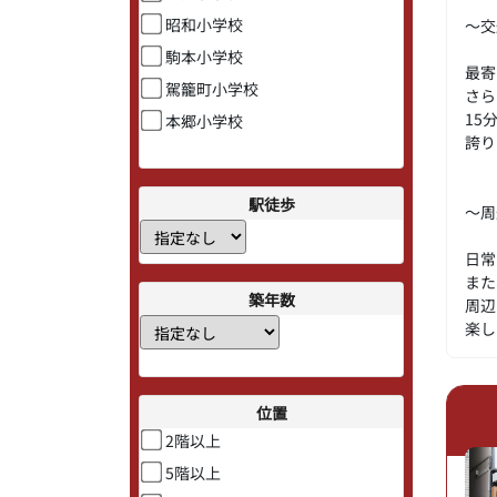
昭和小学校
～交
駒本小学校
最寄
駕籠町小学校
さら
15
本郷小学校
誇り
駅徒歩
～周
日常
また
築年数
周辺
楽し
位置
2階以上
5階以上