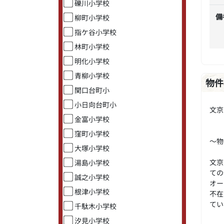
礫川小学校
備
柳町小学校
指ケ谷小学校
林町小学校
明化小学校
青柳小学校
物件
関口台町小
小日向台町小
文京
金富小学校
窪町小学校
～物
大塚小学校
文京
湯島小学校
ての
誠之小学校
オー
根津小学校
不在
てい
千駄木小学校
汐見小学校