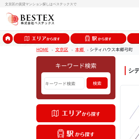
文京区の賃貸マンション探しはベステックスで
HOME
文京区
本郷
シティハウス本郷弓町
キーワード検索
シ