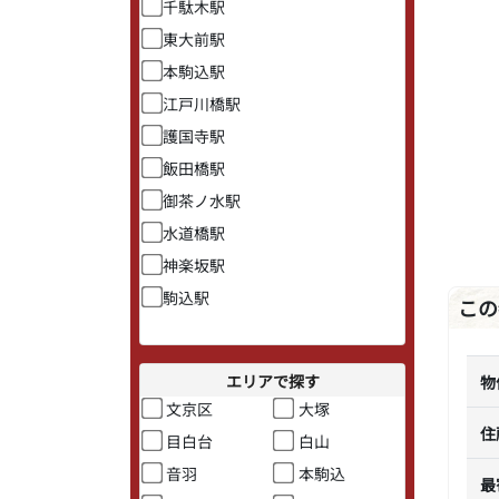
千駄木駅
東大前駅
本駒込駅
江戸川橋駅
護国寺駅
飯田橋駅
御茶ノ水駅
水道橋駅
神楽坂駅
駒込駅
この
エリアで探す
物
文京区
大塚
住
目白台
白山
音羽
本駒込
最