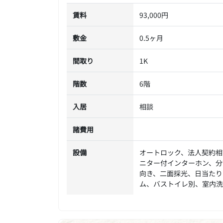
賃料
93,000円
敷金
0.5ヶ月
間取り
1K
階数
6階
入居
相談
諸費用
設備
オートロック、法人契約相
ニター付インターホン、分
向き、二面採光、日当たり
ム、バストイレ別、室内洗