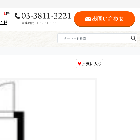
歴
1
件
イド
♥
お気に入り