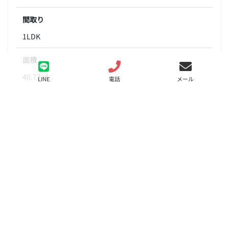
間取り
1LDK
面積
40.73㎡
LINE
電話
メール
階数
10階
状態
募集中
入居
相談
更新料