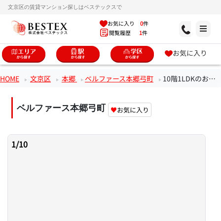
文京区の賃貸マンション探しはベステックスで
お気に入り
0
件
閲覧履歴
1
件
お気に入り
HOME
文京区
本郷
ベルファース本郷弓町
10階1LDKのお部屋
ベルファース本郷弓町
♥
お気に入り
1
/
10