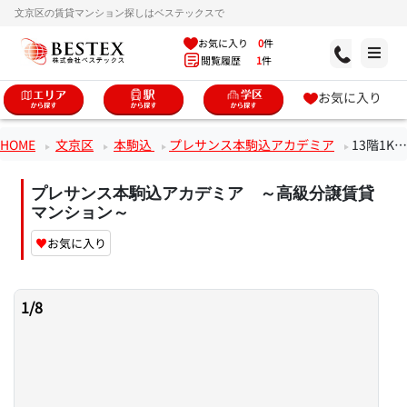
文京区の賃貸マンション探しはベステックスで
お気に入り
0
件
閲覧履歴
1
件
お気に入り
HOME
文京区
本駒込
プレサンス本駒込アカデミア
13階1Kのお部屋
プレサンス本駒込アカデミア ～高級分譲賃貸
マンション～
♥
お気に入り
1
/
8