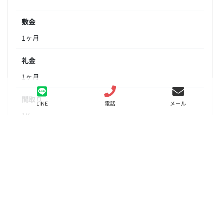
敷金
1ヶ月
礼金
1ヶ月
間取り
LINE
電話
メール
1K
面積
20.50㎡
階数
13階
状態