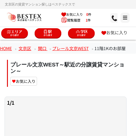
文京区の賃貸マンション探しはベステックスで
お気に入り
0
件
閲覧履歴
1
件
お気に入り
HOME
文京区
関口
プレール文京WEST
11階1Kのお部屋
プレール文京WEST～駅近の分譲賃貸マンショ
ン～
♥
お気に入り
1
/
1