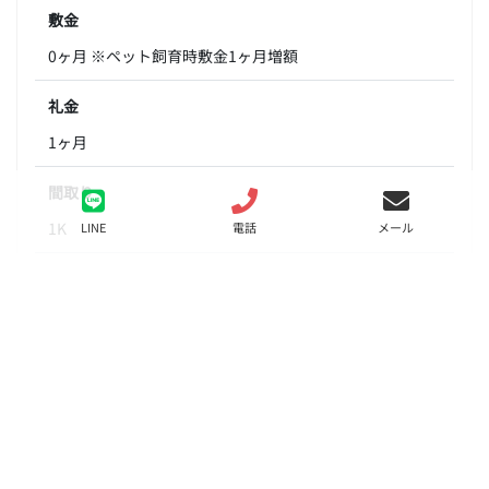
敷金
0ヶ月 ※ペット飼育時敷金1ヶ月増額
礼金
1ヶ月
間取り
1K
LINE
電話
メール
面積
21.72㎡
階数
11階
状態
募集中